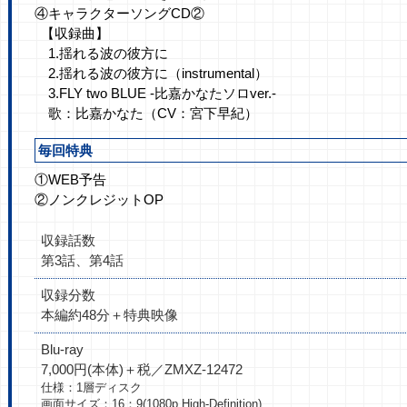
④キャラクターソングCD②
【収録曲】
1.揺れる波の彼方に
2.揺れる波の彼方に（instrumental）
3.FLY two BLUE -比嘉かなたソロver.-
歌：比嘉かなた（CV：宮下早紀）
毎回特典
①WEB予告
②ノンクレジットOP
収録話数
第3話、第4話
収録分数
本編約48分＋特典映像
Blu-ray
7,000円(本体)＋税／ZMXZ-12472
仕様：1層ディスク
画面サイズ：16：9(1080p High-Definition)