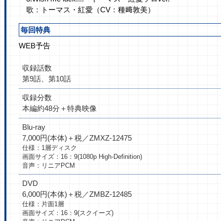
歌：トーマス・紅愛（CV：種﨑敦美）
毎回特典
WEB予告
収録話数
第9話、第10話
収録分数
本編約48分＋特典映像
Blu-ray
7,000円(本体)＋税／ZMXZ-12475
仕様：1層ディスク
画面サイズ：16：9(1080p High-Definition)
音声：リニアPCM
DVD
6,000円(本体)＋税／ZMBZ-12485
仕様：片面1層
画面サイズ：16：9(スクイーズ)