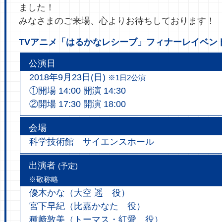
ました！
みなさまのご来場、心よりお待ちしております！
TVアニメ「はるかなレシーブ」フィナーレイベン
公演日
2018年9月23日(日)
※1日2公演
①開場 14:00 開演 14:30
②開場 17:30 開演 18:00
会場
科学技術館 サイエンスホール
出演者
(予定)
※敬称略
優木かな（大空 遥 役）
宮下早紀（比嘉かなた 役）
種﨑敦美（トーマス・紅愛 役）