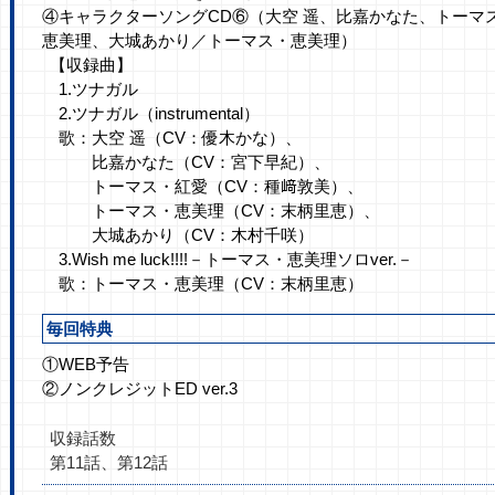
④キャラクターソングCD⑥（大空 遥、比嘉かなた、トーマ
恵美理、大城あかり／トーマス・恵美理）
【収録曲】
1.ツナガル
2.ツナガル（instrumental）
歌：大空 遥（CV：優木かな）、
比嘉かなた（CV：宮下早紀）、
トーマス・紅愛（CV：種﨑敦美）、
トーマス・恵美理（CV：末柄里恵）、
大城あかり（CV：木村千咲）
3.Wish me luck!!!!－トーマス・恵美理ソロver.－
歌：トーマス・恵美理（CV：末柄里恵）
毎回特典
①WEB予告
②ノンクレジットED ver.3
収録話数
第11話、第12話