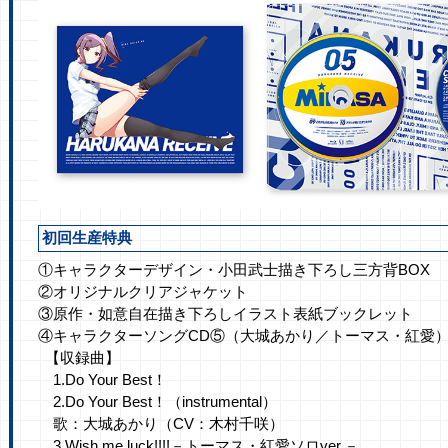
初回生産特典
①キャラクターデザイン・小田武士描き下ろし三方背BOX
②オリジナルクリアジャケット
③原作・如意自在描き下ろしイラスト表紙ブックレット
④キャラクターソングCD⑤（大城あかり／トーマス・紅愛
【収録曲】
1.Do Your Best！
2.Do Your Best！（instrumental）
歌：大城あかり（CV：木村千咲）
3.Wish me luck!!!!－トーマス・紅愛ソロver.－