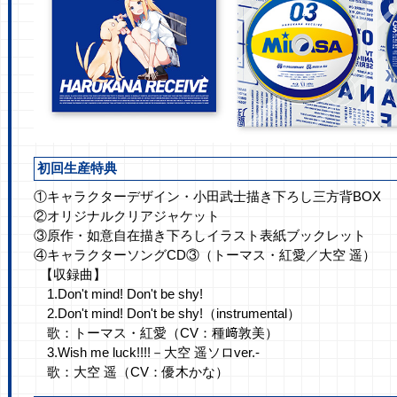
初回生産特典
①キャラクターデザイン・小田武士描き下ろし三方背BOX
②オリジナルクリアジャケット
③原作・如意自在描き下ろしイラスト表紙ブックレット
【収録曲】
1.Don't mind! Don't be shy!
2.Don't mind! Don't be shy!（instrumental）
歌：トーマス・紅愛（CV：種﨑敦美）
3.Wish me luck!!!!－大空 遥ソロver.-
歌：大空 遥（CV：優木かな）