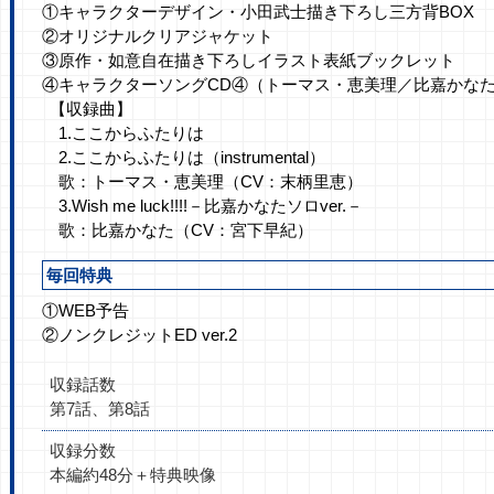
①キャラクターデザイン・小田武士描き下ろし三方背BOX
②オリジナルクリアジャケット
③原作・如意自在描き下ろしイラスト表紙ブックレット
④キャラクターソングCD④（トーマス・恵美理／比嘉かな
【収録曲】
1.ここからふたりは
2.ここからふたりは（instrumental）
歌：トーマス・恵美理（CV：末柄里恵）
3.Wish me luck!!!!－比嘉かなたソロver.－
歌：比嘉かなた（CV：宮下早紀）
毎回特典
①WEB予告
②ノンクレジットED ver.2
収録話数
第7話、第8話
収録分数
本編約48分＋特典映像